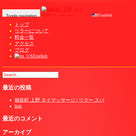
English
Toggle navigation
トップ
リラーについて
Home
-
ユリ(…
料金一覧
アクセス
ブログ
English
ユリ(Yuri)リラー タイマッサージ | 御徒町 上野
最近の投稿
御徒町 上野 タイマッサージ | リラー スパ
link
最近のコメント
アーカイブ