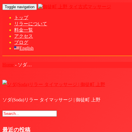
Toggle navigation
トップ
リラーについて
料金一覧
アクセス
ブログ
English
Home
-
ソダ…
ソダ(Soda)リラー タイマッサージ | 御徒町 上野
最近の投稿