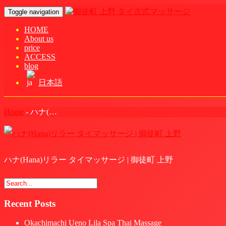
Toggle navigation
HOME
About us
price
ACCESS
blog
日本語
Home
-
ハナ(…
ハナ(Hana)リラー タイマッサージ | 御徒町 上野
Recent Posts
Okachimachi Ueno Lila Spa Thai Massage