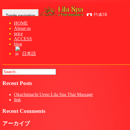
日本語
Toggle navigation
HOME
About us
Home
-
ハナ(…
price
ACCESS
blog
日本語
ハナ(Hana)リラー タイマッサージ | 御徒町 上野
Recent Posts
Okachimachi Ueno Lila Spa Thai Massage
link
Recent Comments
アーカイブ