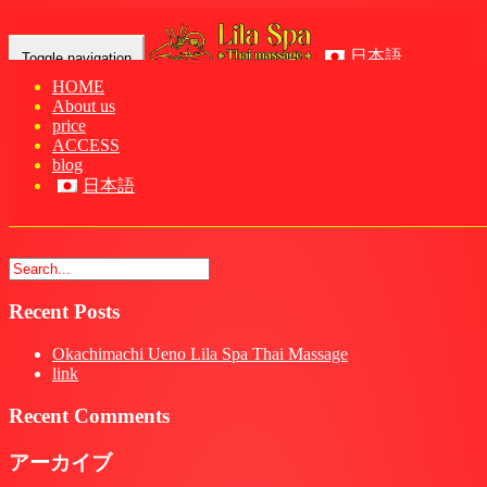
日本語
Toggle navigation
HOME
About us
Home
-
リラー…
price
ACCESS
blog
日本語
リラー スパ タイマッサージ 上野御徒町店
Recent Posts
Okachimachi Ueno Lila Spa Thai Massage
link
Recent Comments
アーカイブ