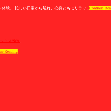
験。 忙しい日常から離れ、心身ともにリラッ ..
Continue Rea
ックス効果
, ...
ue Reading