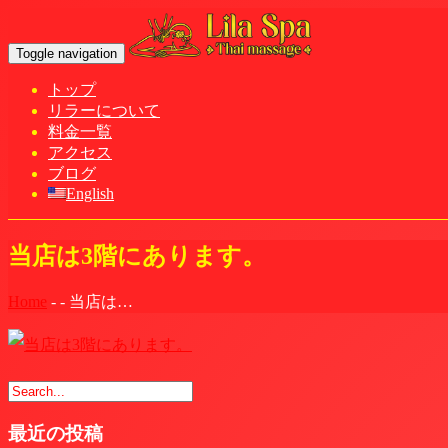
Toggle navigation
トップ
リラーについて
料金一覧
アクセス
ブログ
English
当店は3階にあります。
Home
-
-
当店は…
最近の投稿