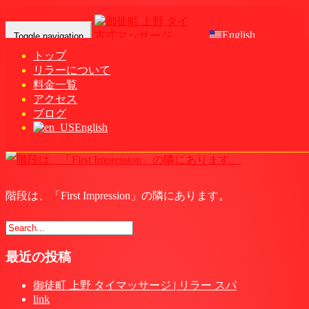
English
Toggle navigation
トップ
リラーについて
階段は、「First Impression」の隣にあ
料金一覧
ります。
アクセス
ブログ
English
Home
-
-
階段は…
階段は、「First Impression」の隣にあります。
最近の投稿
御徒町 上野 タイマッサージ | リラー スパ
link